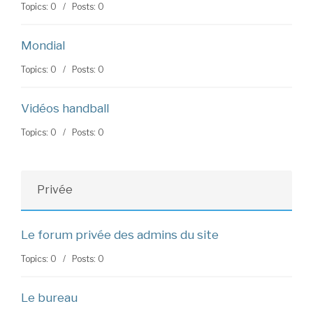
Topics: 0 / Posts: 0
Mondial
Topics: 0 / Posts: 0
Vidéos handball
Topics: 0 / Posts: 0
Privée
Le forum privée des admins du site
Topics: 0 / Posts: 0
Le bureau