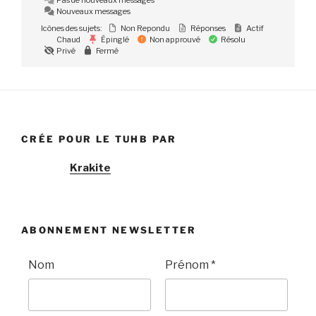
Nouveaux messages
Icônes des sujets:
Non Repondu
Réponses
Actif
Chaud
Épinglé
Non approuvé
Résolu
Privé
Fermé
CRÉE POUR LE TUHB PAR
Krakite
ABONNEMENT NEWSLETTER
Nom
Prénom
*