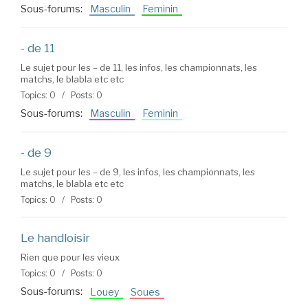
Sous-forums:
Masculin
Feminin
- de 11
Le sujet pour les – de 11, les infos, les championnats, les
matchs, le blabla etc etc
Topics: 0 / Posts: 0
Sous-forums:
Masculin
Feminin
- de 9
Le sujet pour les – de 9, les infos, les championnats, les
matchs, le blabla etc etc
Topics: 0 / Posts: 0
Le handloisir
Rien que pour les vieux
Topics: 0 / Posts: 0
Sous-forums:
Louey
Soues