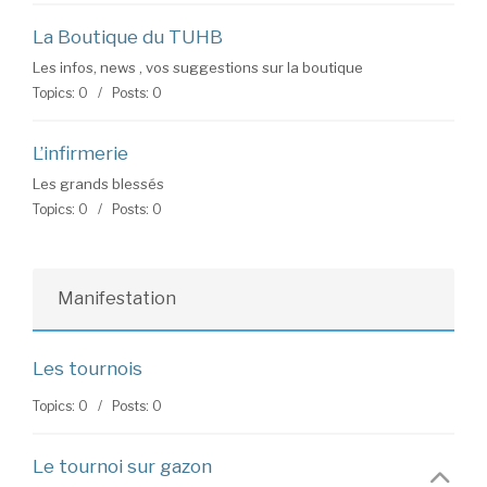
La Boutique du TUHB
Les infos, news , vos suggestions sur la boutique
Topics: 0 / Posts: 0
L’infirmerie
Les grands blessés
Topics: 0 / Posts: 0
Manifestation
Les tournois
Topics: 0 / Posts: 0
Le tournoi sur gazon