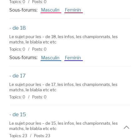
Topics: 0 / Posts: 0
Sous-forums:
Masculin
Feminin
- de 18
Le sujet pour les – de 18, les infos, les championnats, les
matchs, le blabla etc etc
Topics: 0 / Posts: 0
Sous-forums:
Masculin
Feminin
- de 17
Le sujet pour les – de 17, les infos, les championnats, les
matchs, le blabla etc etc
Topics: 0 / Posts: 0
- de 15
Le sujet pour les – de 15, les infos, les championnats, les
matchs, le blabla etc etc
Topics: 23 / Posts: 23