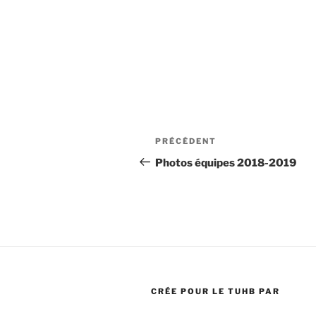
Navigation
Article
PRÉCÉDENT
de
précédent
Photos équipes 2018-2019
l’article
CRÉE POUR LE TUHB PAR