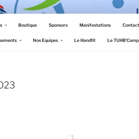
s
Boutique
Sponsors
Manifestations
Contac
sements
Nos Equipes
Le Handfit
Le TUHB’Camp
2023