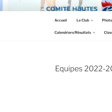
Aller
au
TUHB
contenu
Accueil
Le Club
Photo
principal
Le Handball à Tarbes.
Calendriers/Résultats
Clas
Equipes 2022-