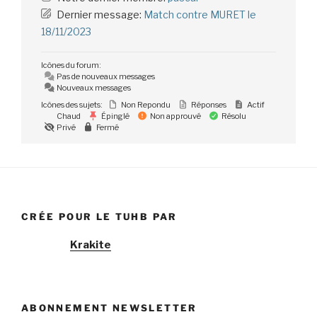
Dernier message:
Match contre MURET le
18/11/2023
Icônes du forum:
Pas de nouveaux messages
Nouveaux messages
Icônes des sujets:
Non Repondu
Réponses
Actif
Chaud
Épinglé
Non approuvé
Résolu
Privé
Fermé
CRÉE POUR LE TUHB PAR
Krakite
ABONNEMENT NEWSLETTER