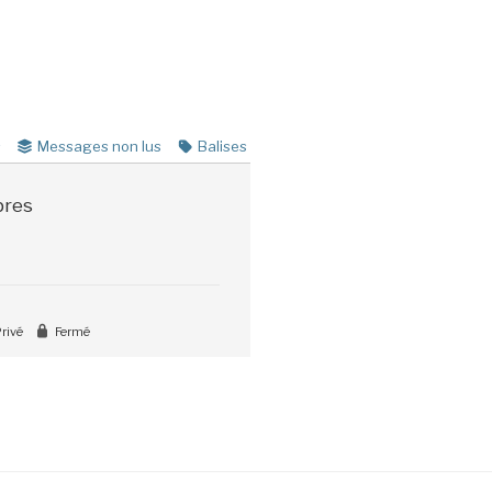
s
Messages non lus
Balises
res
rivé
Fermé