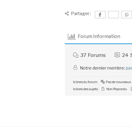
Partager :
Forum Information
37
Forums
24
Notre dernier membre:
pa
Icônes du forum:
Pas de nouveaux
Icônes des sujets:
Non Repondu