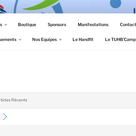
s
Boutique
Sponsors
Manifestations
Contac
sements
Nos Equipes
Le Handfit
Le TUHB’Camp
rticles Récents