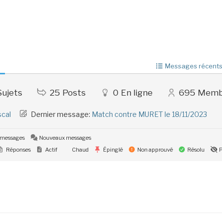
Messages récent
Sujets
25
Posts
0
En ligne
695
Memb
scal
Dernier message:
Match contre MURET le 18/11/2023
 messages
Nouveaux messages
Réponses
Actif
Chaud
Épinglé
Non approuvé
Résolu
P