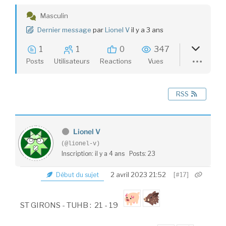
Masculin
Dernier message
par
Lionel V
il y a 3 ans
1
1
0
347
Posts
Utilisateurs
Reactions
Vues
RSS
Lionel V
(@lionel-v)
Inscription: il y a 4 ans
Posts: 23
2 avril 2023 21:52
[#17]
Début du sujet
ST GIRONS - TUHB : 21 - 19