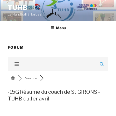
Aller
TUHB
au
Le Handball à Tarbes.
contenu
principal
Menu
FORUM
Masculin
-15G Résumé du coach de St GIRONS -
TUHB du 1er avril