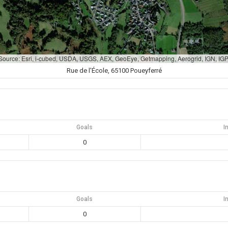
 Source: Esri, i-cubed, USDA, USGS, AEX, GeoEye, Getmapping, Aerogrid, IGN, I
Rue de l'École, 65100 Poueyferré
Goals
I
0
Goals
I
0