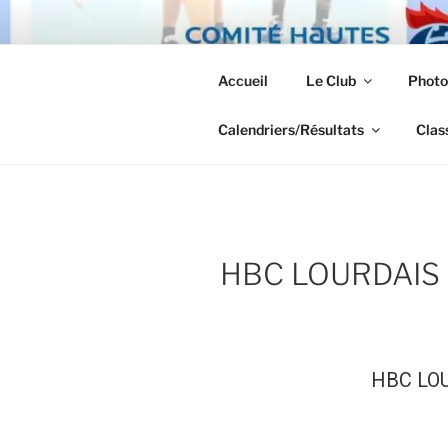
Aller
au
TUHB
contenu
Accueil
Le Club
Photo
principal
Le Handball à Tarbes.
Calendriers/Résultats
Clas
HBC LOURDAIS 
HBC LO