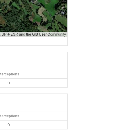
GP, UPR-EGP, and the GIS User Community
nterceptions
0
nterceptions
0