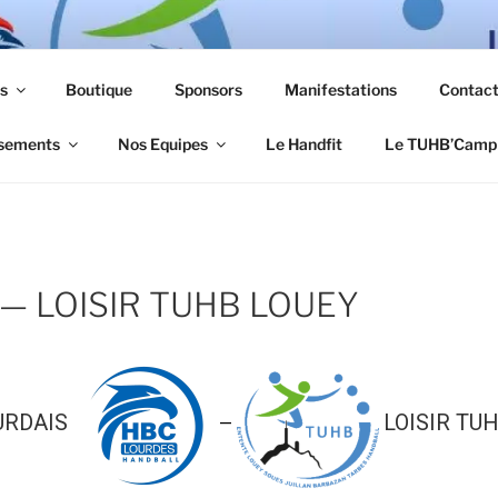
s
Boutique
Sponsors
Manifestations
Contac
sements
Nos Equipes
Le Handfit
Le TUHB’Camp
— LOISIR TUHB LOUEY
URDAIS
LOISIR TU
—