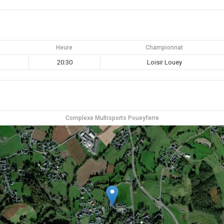
Heure
Championnat
20:30
Loisir Louey
Complexe Multisports Poueyferre