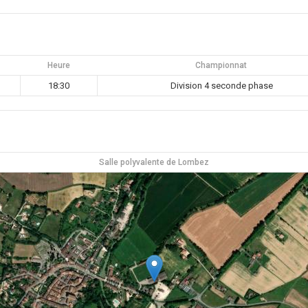
Heure
Championnat
18:30
Division 4 seconde phase
Salle polyvalente de Lombez