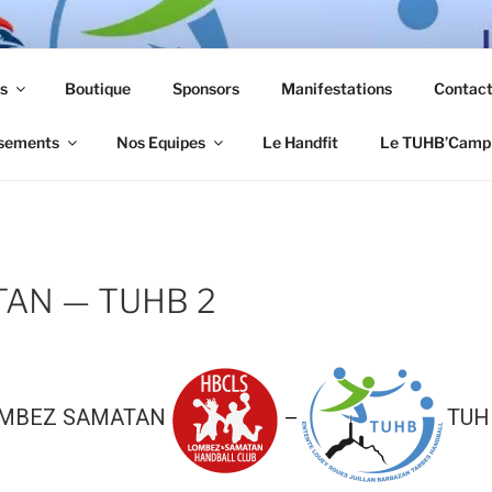
s
Boutique
Sponsors
Manifestations
Contac
sements
Nos Equipes
Le Handfit
Le TUHB’Camp
AN — TUHB 2
MBEZ SAMATAN
TUH
—