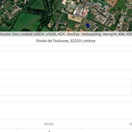
 Source: Esri, i-cubed, USDA, USGS, AEX, GeoEye, Getmapping, Aerogrid, IGN, I
Route de Toulouse, 32220 Lombez
Goals
I