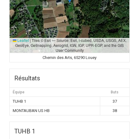
Leaflet
|
Tiles © Esri — Source: Esri, i-cubed, USDA, USGS, AEX,
GeoEye, Getmapping, Aerogrid, IGN, IGP, UPR-EGP, and the GIS
User Community
Chemin des Arts, 65290 Louey
Résultats
Équipe
Buts
TUHB 1
37
MONTAUBAN US HB
38
TUHB 1