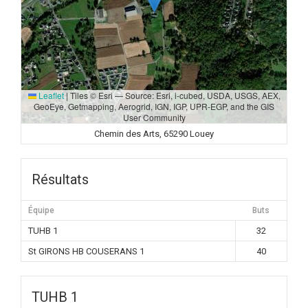
Leaflet
|
Tiles © Esri — Source: Esri, i-cubed, USDA, USGS, AEX,
GeoEye, Getmapping, Aerogrid, IGN, IGP, UPR-EGP, and the GIS
User Community
Chemin des Arts, 65290 Louey
Résultats
Équipe
Buts
TUHB 1
32
St GIRONS HB COUSERANS 1
40
TUHB 1